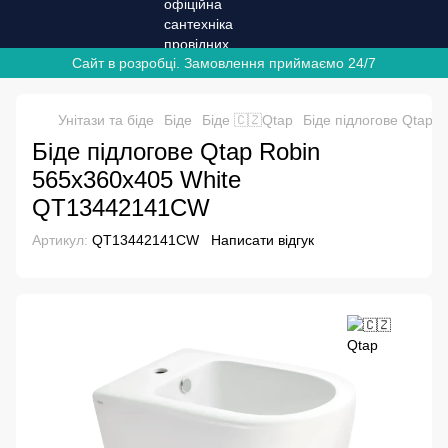
Сайт в розробці. Замовлення приймаємо 24/7
Унітази та біде
Біде
Біде 🇨🇿Qtap
Біде підлогове Qtap
Біде підлогове Qtap Robin
565x360x405 White
QT13442141CW
Артикул:
QT13442141CW
Написати відгук