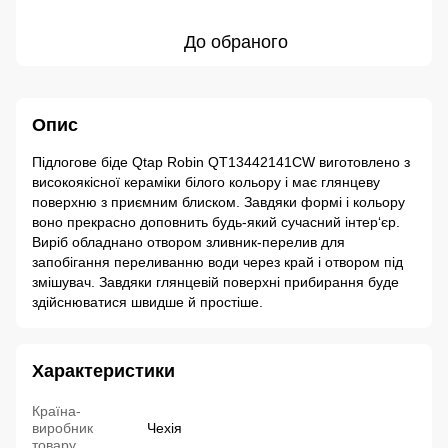
До обраного
Опис
Підлогове біде Qtap Robin QT13442141CW виготовлено з
високоякісної кераміки білого кольору і має глянцеву
поверхню з приємним блиском. Завдяки формі і кольору
воно прекрасно доповнить будь-який сучасний інтер‘єр.
Виріб обладнано отвором зливник-перелив для
запобігання переливанню води через край і отвором під
змішувач. Завдяки глянцевій поверхні прибирання буде
здійснюватися швидше й простіше.
Характеристики
Країна-
виробник
Чехія
товару