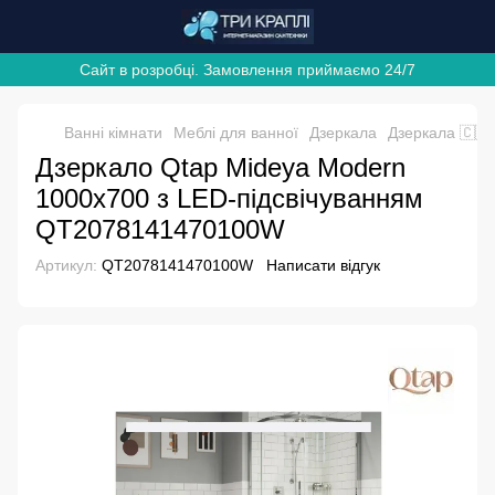
Сайт в розробці. Замовлення приймаємо 24/7
Ванні кімнати
Меблі для ванної
Дзеркала
Дзеркала 🇨🇿
Дзеркало Qtap Mideya Modern
1000х700 з LED-підсвічуванням
QT2078141470100W
Артикул:
QT2078141470100W
Написати відгук