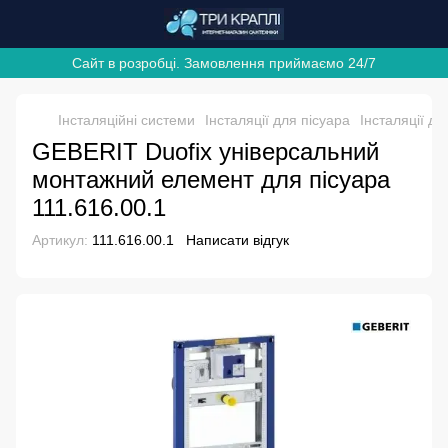
Сайт в розробці. Замовлення приймаємо 24/7
Інсталяційні системи
Інсталяції для пісуара
Інсталяції д
GEBERIT Duofix універсальний
монтажний елемент для пісуара
111.616.00.1
Артикул:
111.616.00.1
Написати відгук