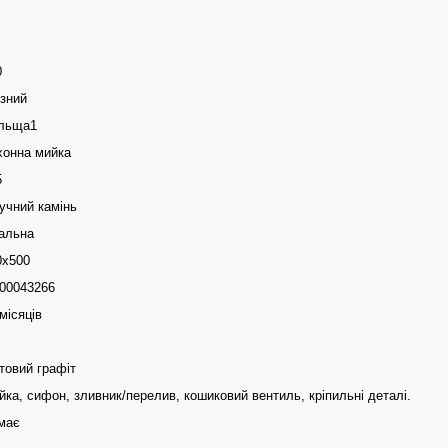
0
ізний
льща1
хонна мийка
5
учний камінь
альна
0x500
00043266
місяців
товий графіт
йка, сифон, зливник/перелив, кошиковий вентиль, кріпильні деталі.
має