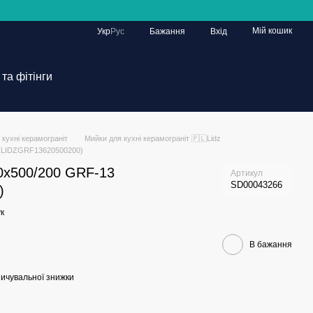
Мій кошик
Укр
Рус
Бажання
Вхід
та фітінги
 кухні керамограніт
Мийки для кухні керамограніт 🇵🇱Lidz
 (LIDZGRF13620500200)
20x500/200 GRF-13
Артикул
SD00043266
)
к
В бажання
ичувальної знижки