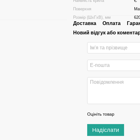
Наявність крила
Є
Поверхня
Ма
Розмір (ШхГхВ), мм
62
Доставка
Оплата
Гара
Новий відгук або комента
Оцініть товар
Надіслати