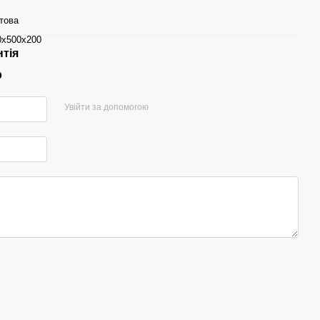
това
0х500х200
нтія
р
Увійти за допомогою