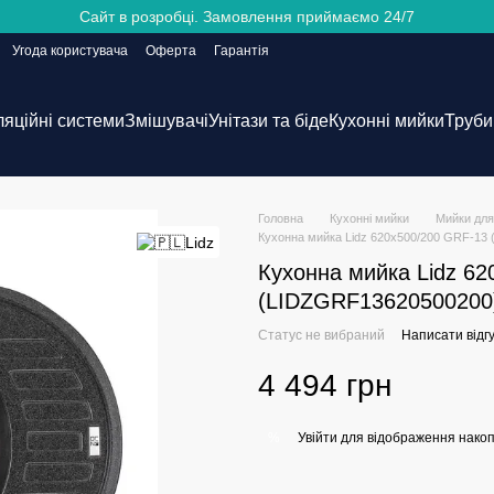
Сайт в розробці. Замовлення приймаємо 24/7
Угода користувача
Оферта
Гарантія
ляційні системи
Змішувачі
Унітази та біде
Кухонні мийки
Труби 
Головна
Кухонні мийки
Мийки для
Кухонна мийка Lidz 620x500/200 GRF-13
Кухонна мийка Lidz 6
(LIDZGRF13620500200
Статус не вибраний
Написати відгу
4 494 грн
Увійти
для відображення накоп
%