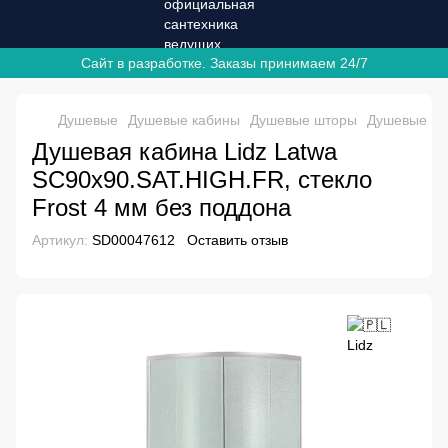
Сайт в разработке. Заказы принимаем 24/7
Душевые
Душевые кабины
Душевые шторы
Душевые шт
Душевая кабина Lidz Latwa
SC90x90.SAT.HIGH.FR, стекло
Frost 4 мм без поддона
Артикул:
SD00047612
Оставить отзыв