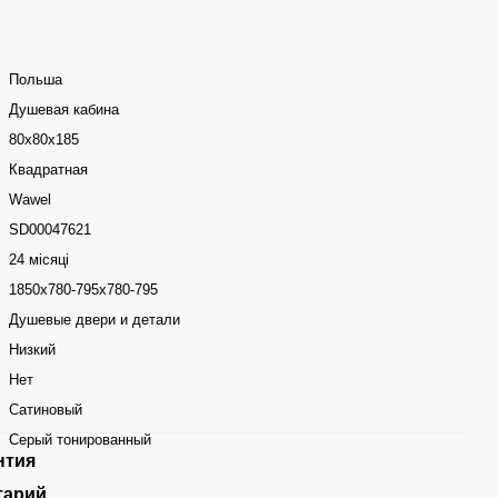
Польша
Душевая кабина
80x80x185
Квадратная
Wawel
SD00047621
24 місяці
1850х780-795х780-795
Душевые двери и детали
Низкий
Нет
Сатиновый
Серый тонированный
нтия
тарий