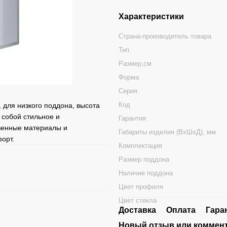
Характеристики
Страна-производитель товара
Тип
Размер,см
Форма
Серия
Код
 для низкого поддона, высота
 собой стильное и
Гарантия
венные материалы и
Габариты изделия (ВхШхД), мм
орт.
Комплектация
Размер поддона
Наличие поддона
Цвет профиля
Цвет стекла
Доставка
Оплата
Гара
Новый отзыв или коммен