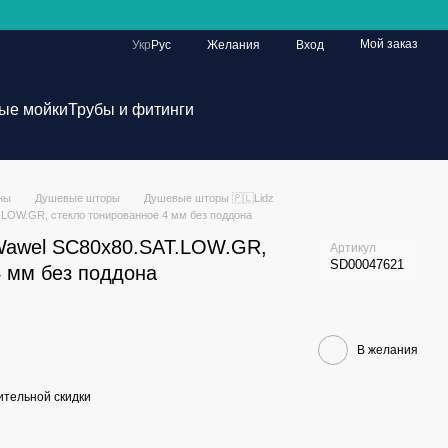
Мой заказ
Укр
Рус
Желания
Вход
ые мойки
Трубы и фитинги
ны
Душевые шторы
Душевые шторы 🇵🇱Lidz
.LOW.GR, стекло тонированное 4 мм без поддона
Wawel SC80x80.SAT.LOW.GR,
Артикул
SD00047621
4 мм без поддона
В желания
тельной скидки