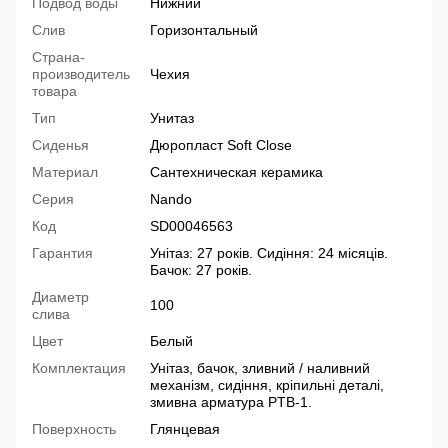
Подвод воды
Нижний
Слив
Горизонтальный
Страна-
производитель
Чехия
товара
Тип
Унитаз
Сиденья
Дюропласт Soft Close
Материал
Сантехническая керамика
Серия
Nando
Код
SD00046563
Гарантия
Унітаз: 27 років. Сидіння: 24 місяців.
Бачок: 27 років.
Диаметр
100
слива
Цвет
Белый
Комплектация
Унітаз, бачок, зливний / наливний
механізм, сидіння, кріпильні деталі,
змивна арматура PTB-1.
Поверхность
Глянцевая