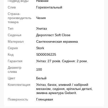
Подвод воды
Нижний
Слив
Горизонтальный
Страна-
производитель
Чехия
товара
Тип
Унитаз
Сиденья
Дюропласт Soft Close
Материал
Сантехническая керамика
Серия
Stork
Код
SD00036225
Гарантия
Унітаз: 27 років. Сидіння: 2 роки.
Диаметр
100
слива
Цвет
Белый
Комплектация
Унітаз, бачок, зливний / набірний
механізм, сидіння, кріпильні деталі,
змивна арматура Geberit.
Поверхность
Глянцевая