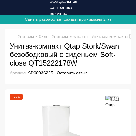
Сайт в разработке. Заказы принимаем 24/7
Унитазы и биде
Унитазы-компакты
Унитазы-компакты 🇨
Унитаз-компакт Qtap Stork/Swan
безободковый с сиденьем Soft-
close QT15222178W
Артикул:
SD00036225
Оставить отзыв
−23%