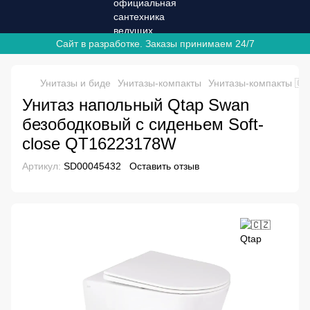
Сайт в разработке. Заказы принимаем 24/7
Унитазы и биде
Унитазы-компакты
Унитазы-компакты 🇨
Унитаз напольный Qtap Swan
безободковый с сиденьем Soft-
close QT16223178W
Артикул:
SD00045432
Оставить отзыв