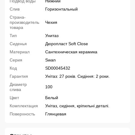
Подвод воды
Нижний
Слив
Горизонтальный
Страна-
производитель
Чехия
товара
Тип
Унитаз
Сиденья
Дюропласт Soft Close
Материал
Сантехническая керамика
Серия
Swan
Код
SD00045432
Гарантия
Унітаз: 27 років. Сидіння: 2 роки.
Диаметр
100
слива
Цвет
Белый
Комплектация
Унітаз, сидіння, кріпильні деталі.
Поверхность
Глянцевая