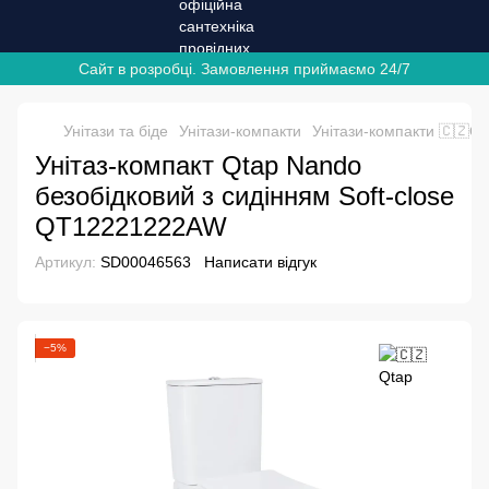
Сайт в розробці. Замовлення приймаємо 24/7
Унітази та біде
Унітази-компакти
Унітази-компакти 🇨🇿Qt
Унітаз-компакт Qtap Nando
безобідковий з сидінням Soft-close
QT12221222AW
Артикул:
SD00046563
Написати відгук
−5%