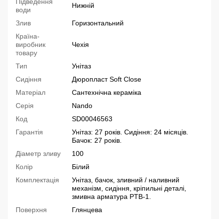
Підведення
Нижній
води
Злив
Горизонтальний
Країна-
виробник
Чехія
товару
Тип
Унітаз
Сидіння
Дюропласт Soft Close
Матеріал
Сантехнічна кераміка
Серія
Nando
Код
SD00046563
Гарантія
Унітаз: 27 років. Сидіння: 24 місяців.
Бачок: 27 років.
Діаметр зливу
100
Колір
Білий
Комплектація
Унітаз, бачок, зливний / наливний
механізм, сидіння, кріпильні деталі,
змивна арматура PTB-1.
Поверхня
Глянцева