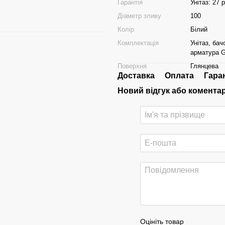
Гарантія
Унітаз: 27 
Діаметр зливу
100
Колір
Білий
Комплектація
Унітаз, бач
арматура G
Поверхня
Глянцева
Доставка
Оплата
Гара
Новий відгук або комента
Оцініть товар