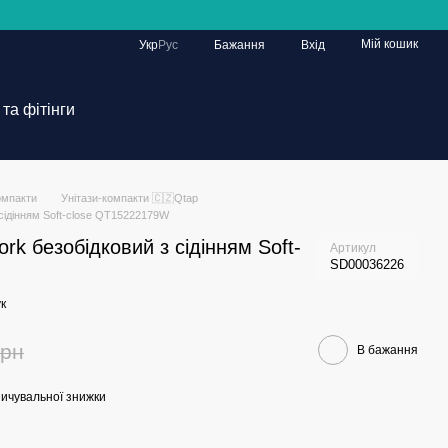
Мій кошик
Укр
Рус
Бажання
Вхід
та фітінги
омпакти
Унітази-компакти 🇨🇿Qtap
 сідінням Soft-close QT15222179W
ork безобідковий з сідінням Soft-
Артикул
SD00036226
к
грн
В бажання
ичувальної знижки