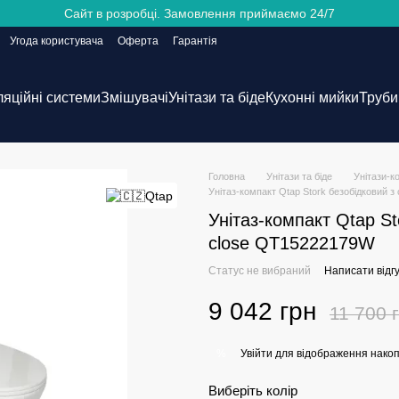
Сайт в розробці. Замовлення приймаємо 24/7
Угода користувача
Оферта
Гарантія
ляційні системи
Змішувачі
Унітази та біде
Кухонні мийки
Труби 
Головна
Унітази та біде
Унітази-к
Унітаз-компакт Qtap Stork безобідковий з
Унітаз-компакт Qtap St
close QT15222179W
Статус не вибраний
Написати відгу
9 042 грн
11 700 
Увійти
для відображення накоп
%
Виберіть колір