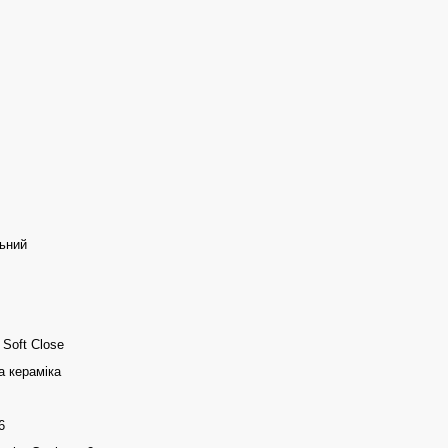
ьний
Soft Close
а кераміка
6