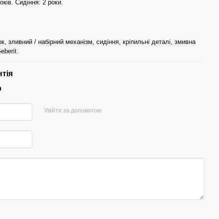
років. Сидіння: 2 роки.
ок, зливний / набірний механізм, сидіння, кріпильні деталі, змивна
eberit.
нтія
р
Увійти за допомогою