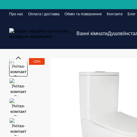
Перейти до основного контенту
Про нас
Оплата і доставка
Обмін та повернення
Контакти
Блог
Сайт ще в розробці, але замовлення приймаються 24/7
Ванні кімнати
Душові
Інста
−23%