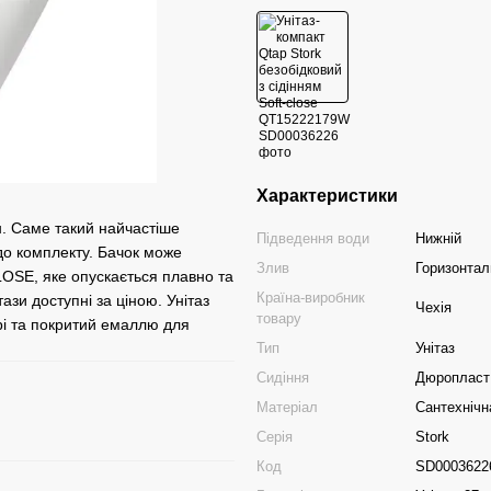
Характеристики
. Саме такий найчастіше
Підведення води
Нижній
до комплекту. Бачок може
Злив
Горизонтал
CLOSE, яке опускається плавно та
Країна-виробник
ази доступні за ціною. Унітаз
Чехія
товару
рі та покритий емаллю для
Тип
Унітаз
Сидіння
Дюропласт 
Матеріал
Сантехнічн
Серія
Stork
Код
SD0003622