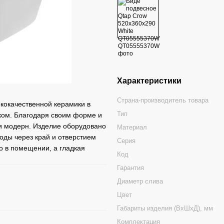
Характеристики
Страна-производитель товара
кокачественной керамики в
Тип
ком. Благодаря своим форме и
ли модерн. Изделие оборудовано
Материал
оды через край и отверстием
Серия
о в помещении, а гладкая
Код
Гарантия
Диаметр слива
Цвет
Габариты изделия (ВхШхД), мм
Комплектация