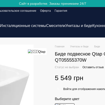
Сайт в разработке. Заказы принимаем 24/7
ьзовательское соглашение
Оферта
Гарантия
Инсталяционные системы
Смесители
Унитазы и биде
Кухонн
Главная
Унитазы и биде
Биде
Биде подвесное Qtap 
QT05555370W
Статус не выбран
Оставить отзыв
5 549 грн
Войти
для отображения накопи
%
Выберите цвет