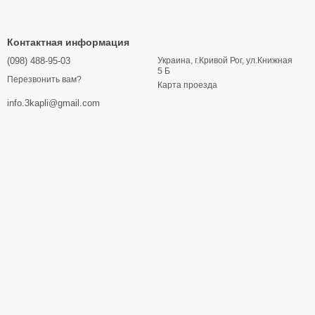
Контактная информация
(098) 488-95-03
Украина, г.Кривой Рог, ул.Книжная
5 Б
Перезвонить вам?
Карта проезда
info.3kapli@gmail.com