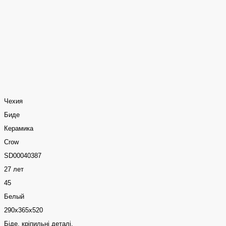
Чехия
Биде
Керамика
Crow
SD00040387
27 лет
45
Белый
290х365х520
Біде, кріпильні деталі.