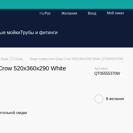
Мой заказ
Укр
Рус
Желания
Вход
ые мойки
Трубы и фитинги
Биде 🇨🇿Qtap
Биде подвесное Qtap Crow 520х360х290 White QT05555370W
Crow 520х360х290 White
Артикул
QT05555370W
В желания
тельной скидки