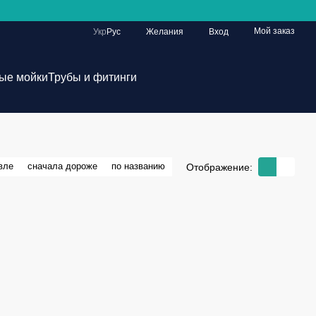
Мой заказ
Укр
Рус
Желания
Вход
ые мойки
Трубы и фитинги
вле
сначала дороже
по названию
Отображение: