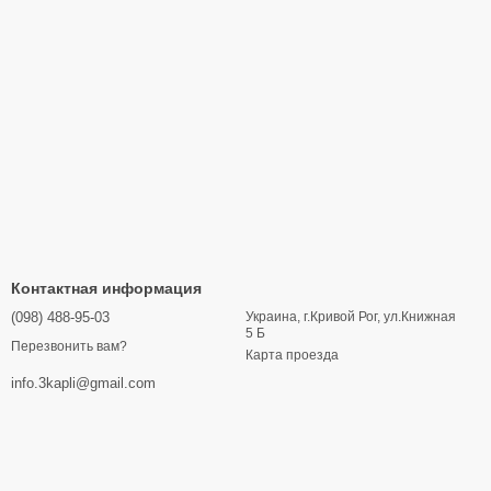
Контактная информация
(098) 488-95-03
Украина, г.Кривой Рог, ул.Книжная
5 Б
Перезвонить вам?
Карта проезда
info.3kapli@gmail.com