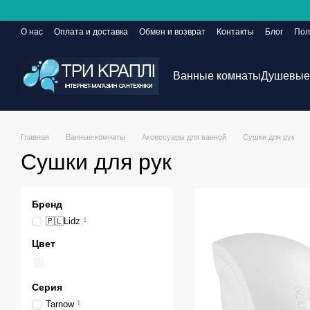
Перейти к основному контенту
О нас
Оплата и доставка
Обмен и возврат
Контакты
Блог
Пол
Сайт еще в разработке, но заказы принимаются 24/7
Ванные комнаты
Душевые
Главная
Ванные комнаты
Аксессуары для ванной
Сушки для рук
Сушки для рук
Бренд
🇵🇱Lidz
1
Цвет
Серия
Tarnow
1