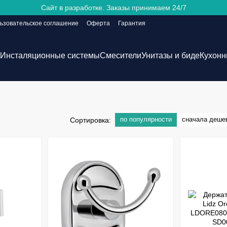
Сайт в разработке. Заказы принимаем 24/7
ьзовательское соглашение
Оферта
Гарантия
Инсталяционные системы
Смесители
Унитазы и биде
Кухонн
по популярности
сначала деше
Сортировка: