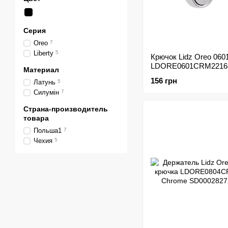
Серия
Oreo
7
Liberty
5
Крючок Lidz Oreo 060
LDORE0601CRM2216
Материал
156 грн
Латунь
5
Силумін
7
Страна-производитель
товара
Польша1
7
Чехия
5