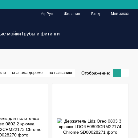
Мой заказ
Укр
Рус
Желания
Вход
ые мойки
Трубы и фитинги
вле
сначала дороже
по названию
Отображение: