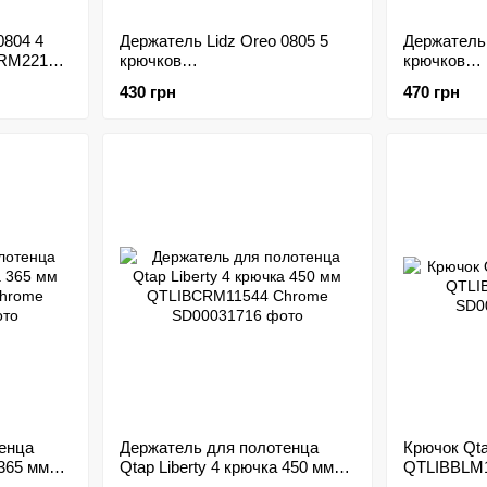
0804 4
Держатель Lidz Oreo 0805 5
Держатель 
RM22175
крючков
крючков
LDORE0805CRM22176 Chrome
LDORE080
430 грн
470 грн
енца
Держатель для полотенца
Крючок Qta
 365 мм
Qtap Liberty 4 крючка 450 мм
QTLIBBLM1
ome
QTLIBCRM11544 Chrome