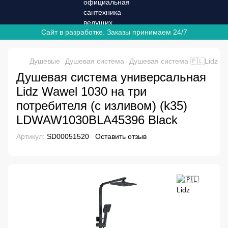
Сайт в разработке. Заказы принимаем 24/7
Душевые
Душевая система
Душевая система 🇵🇱Lidz
Д
Душевая система универсальная
Lidz Wawel 1030 на три
потребителя (с изливом) (k35)
LDWAW1030BLA45396 Black
Артикул:
SD00051520
Оставить отзыв