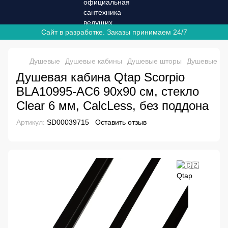
Сайт в разработке. Заказы принимаем 24/7
Душевые
Душевые кабины
Душевые шторы
Душевые шт
Душевая кабина Qtap Scorpio
BLA10995-AC6 90х90 см, стекло
Clear 6 мм, CalcLess, без поддона
Артикул:
SD00039715
Оставить отзыв