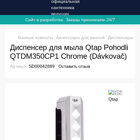
Сайт в разработке. Заказы принимаем 24/7
Ванные комнаты
Аксессуары для ванной
Диспенсеры
Д
Диспенсер для мыла Qtap Pohodli
QTDM350CP1 Chrome (Dávkovač)
Артикул:
SD00042889
Оставить отзыв