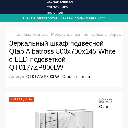
Сайт в разработке. Заказы принимаем 24/7
Ванные комнаты
Мебель для ванной
Зеркала
Зеркала 
Зеркальный шкаф подвесной
Qtap Albatross 800х700х145 White
с LED-подсветкой
QT0177ZP800LW
Артикул:
QT0177ZP800LW
Оставить отзыв
РАСПРОДАЖА