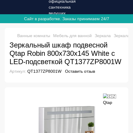
Сайт в разработке. Заказы принимаем 24/7
Ванные комнаты
Мебель для ванной
Зеркала
Зеркала 
Зеркальный шкаф подвесной
Qtap Robin 800х730х145 White с
LED-подсветкой QT1377ZP8001W
Артикул:
QT1377ZP8001W
Оставить отзыв