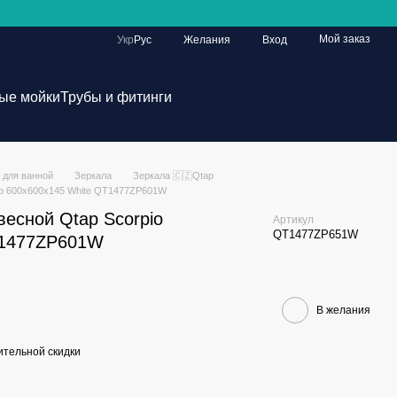
Мой заказ
Укр
Рус
Желания
Вход
ые мойки
Трубы и фитинги
 для ванной
Зеркала
Зеркала 🇨🇿Qtap
io 600х600х145 White QT1477ZP601W
есной Qtap Scorpio
Артикул
QT1477ZP651W
T1477ZP601W
В желания
тельной скидки