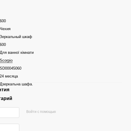
600
Чехия
Зеркальный шкаф
600
Для ванної кімнати
Scorpio
SD00045060
24 месяца
Дзеркальна шафа.
нтия
тарий
Войти с помощью