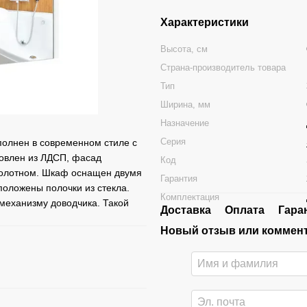
Характеристики
Высота, см
Страна-производитель товара
Тип
Ширина, мм
Назначение
Серия
олнен в современном стиле с
товлен из ЛДСП, фасад
Код
полотном. Шкаф оснащен двумя
Гарантия
оложены полочки из стекла.
Комплектация
 механизму доводчика. Такой
Доставка
Оплата
Гара
Новый отзыв или коммен