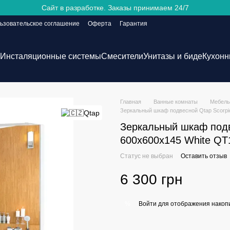
Сайт в разработке. Заказы принимаем 24/7
ьзовательское соглашение
Оферта
Гарантия
Инсталяционные системы
Смесители
Унитазы и биде
Кухонн
Главная
Ванные комнаты
Мебель
Зеркальный шкаф подвесной Qtap Scorp
Зеркальный шкаф подв
600х600х145 White Q
Статус не выбран
Оставить отзыв
6 300 грн
Войти
для отображения накопи
%