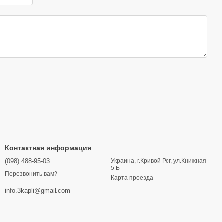
Контактная информация
(098) 488-95-03
Украина, г.Кривой Рог, ул.Книжная
5 Б
Перезвонить вам?
Карта проезда
info.3kapli@gmail.com