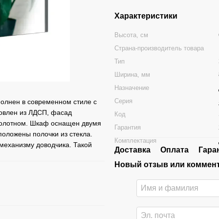
Характеристики
Высота, см
Страна-производитель товара
Тип
Ширина, мм
Назначение
Серия
олнен в современном стиле с
товлен из ЛДСП, фасад
Код
полотном. Шкаф оснащен двумя
Гарантия
оложены полочки из стекла.
Комплектация
 механизму доводчика. Такой
Доставка
Оплата
Гара
Новый отзыв или коммен