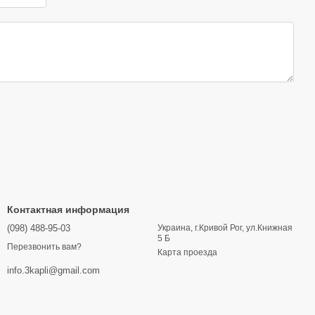
Контактная информация
(098) 488-95-03
Украина, г.Кривой Рог, ул.Книжная
5 Б
Перезвонить вам?
Карта проезда
info.3kapli@gmail.com