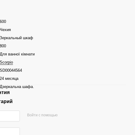
600
Чехия
Зеркальный шкаф
800
Для ванної кімнати
Scorpio
SD00044564
24 месяца
Дзеркальна шафа.
нтия
тарий
Войти с помощью