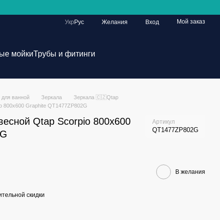
Мой заказ
Укр
Рус
Желания
Вход
ые мойки
Трубы и фитинги
 для ванной
Зеркала
Зеркала 🇨🇿Qtap
o 800х600 Graphite QT1477ZP802G
есной Qtap Scorpio 800х600
Артикул
QT1477ZP802G
2G
В желания
тельной скидки