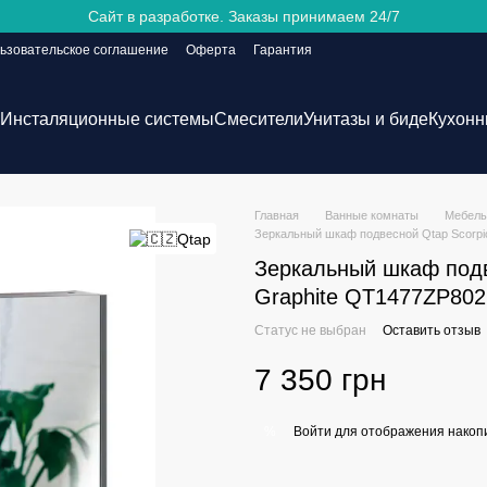
Сайт в разработке. Заказы принимаем 24/7
ьзовательское соглашение
Оферта
Гарантия
Инсталяционные системы
Смесители
Унитазы и биде
Кухонн
Главная
Ванные комнаты
Мебель
Зеркальный шкаф подвесной Qtap Scorpi
Зеркальный шкаф подв
Graphite QT1477ZP80
Статус не выбран
Оставить отзыв
7 350 грн
Войти
для отображения накопи
%