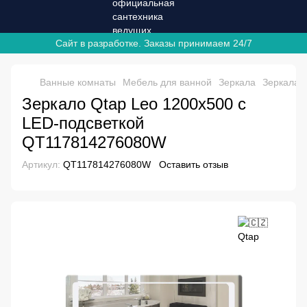
Сайт в разработке. Заказы принимаем 24/7
Ванные комнаты
Мебель для ванной
Зеркала
Зеркала 
Зеркало Qtap Leo 1200х500 с
LED-подсветкой
QT117814276080W
Артикул:
QT117814276080W
Оставить отзыв