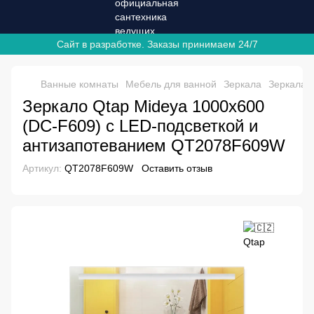
Сайт в разработке. Заказы принимаем 24/7
Ванные комнаты
Мебель для ванной
Зеркала
Зеркала 
Зеркало Qtap Mideya 1000х600
(DC-F609) с LED-подсветкой и
антизапотеванием QT2078F609W
Артикул:
QT2078F609W
Оставить отзыв