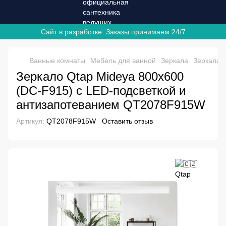
Сайт в разработке. Заказы принимаем 24/7
Ванные комнаты
Мебель для ванной
Зеркала
Зеркала 
Зеркало Qtap Mideya 800х600
(DC-F915) с LED-подсветкой и
антизапотеванием QT2078F915W
Артикул:
QT2078F915W
Оставить отзыв