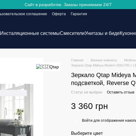
Сайт в разработке. Заказы принимаем 24/7
ьзовательское соглашение
Оферта
Гарантия
Инсталяционные системы
Смесители
Унитазы и биде
Кухонн
Главная
Ванные комнаты
Мебель
Зеркало Qtap Mideya Modern 500х700 с 
Зеркало Qtap Mideya 
подсветкой, Reverse
Статус не выбран
Оставить отзыв
3 360 грн
Войти
для отображения накопи
%
Выберите цвет