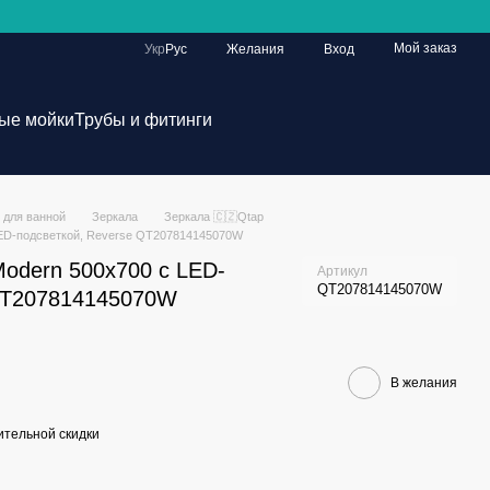
Мой заказ
Укр
Рус
Желания
Вход
ые мойки
Трубы и фитинги
 для ванной
Зеркала
Зеркала 🇨🇿Qtap
LED-подсветкой, Reverse QT207814145070W
Modern 500х700 с LED-
Артикул
QT207814145070W
 QT207814145070W
В желания
тельной скидки