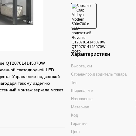
Характеристики
erse QT207814145070W
Высота, см
троенной светодиодной LED
Страна-производитель товара
вета. Управление подсветкой
Тип
лагодаря такому изделию
стенный монтаж зеркала может
Ширина, мм
Назначение
Материал
Код
Гарантия
Цвет