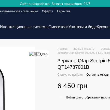
Сайт в разработке. Заказы принимаем 24/7
ьзовательское соглашение
Оферта
Гарантия
Инсталяционные системы
Смесители
Унитазы и биде
Кухонн
Главная
Ванные комнаты
Мебель
Зеркало Qtap Scorpio 500х900 с LED-вы
Зеркало Qtap Scorpio
QT14787001B
Статус не выбран
Оставить отзыв
6 450 грн
Войти
для отображения накопи
%