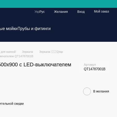
Мой заказ
Укр
Рус
Желания
Вход
ые мойки
Трубы и фитинги
 для ванной
Зеркала
Зеркала 🇨🇿Qtap
ключателем QT14787001B
 500х900 с LED-выключателем
Артикул
QT14787001B
В желания
тельной скидки