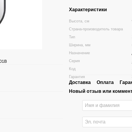
Характеристики
Высота, см
Страна-производитель товара
Тип
Ширина, мм
Назначение
Серия
001B
Код
Гарантия
Доставка
Оплата
Гара
Новый отзыв или коммен