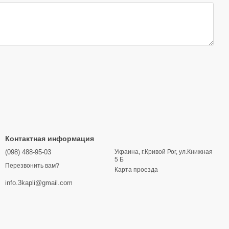
Контактная информация
(098) 488-95-03
Украина, г.Кривой Рог, ул.Книжная
5 Б
Перезвонить вам?
Карта проезда
info.3kapli@gmail.com