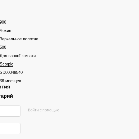
900
Чехия
Зеркальное полотно
500
Для ванної кімнати
Scorpio
SD00049540
36 месяцев
нтия
тарий
Войти с помощью