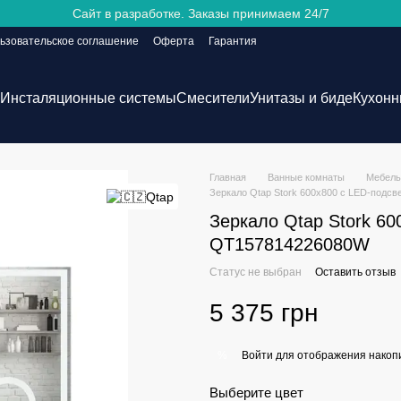
Сайт в разработке. Заказы принимаем 24/7
ьзовательское соглашение
Оферта
Гарантия
Инсталяционные системы
Смесители
Унитазы и биде
Кухонн
Главная
Ванные комнаты
Мебель
Зеркало Qtap Stork 600x800 с LED-подс
Зеркало Qtap Stork 60
QT157814226080W
Статус не выбран
Оставить отзыв
5 375 грн
Войти
для отображения накопи
%
Выберите цвет