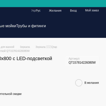
Мой заказ
Укр
Рус
Желания
Вход
ые мойки
Трубы и фитинги
 для ванной
Зеркала
Зеркала 🇨🇿Qtap
веткой QT157814226080W
0x800 с LED-подсветкой
Артикул
QT157814226080W
В желания
тельной скидки