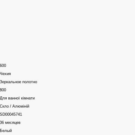
600
Чехия
Зеркальное полотно
800
Для ванної кімнати
Скло / Алюміній
SD00045741
36 месяцев
Белый