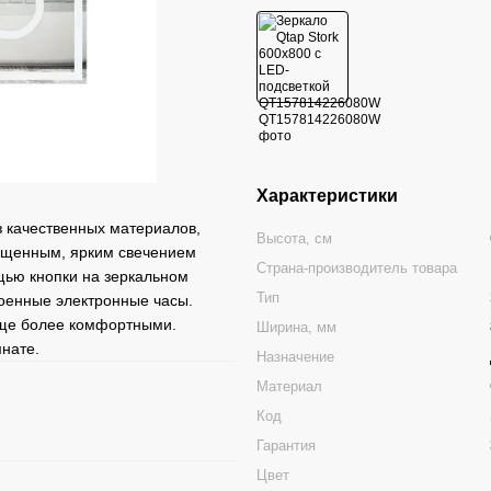
Характеристики
 качественных материалов,
Высота, см
ыщенным, ярким свечением
Страна-производитель товара
щью кнопки на зеркальном
Тип
роенные электронные часы.
еще более комфортными.
Ширина, мм
нате.
Назначение
Материал
Код
Гарантия
Цвет