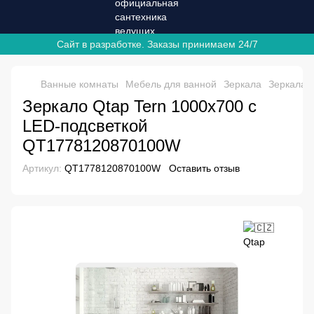
Сайт в разработке. Заказы принимаем 24/7
Ванные комнаты
Мебель для ванной
Зеркала
Зеркала 
Зеркало Qtap Tern 1000х700 с
LED-подсветкой
QT1778120870100W
Артикул:
QT1778120870100W
Оставить отзыв