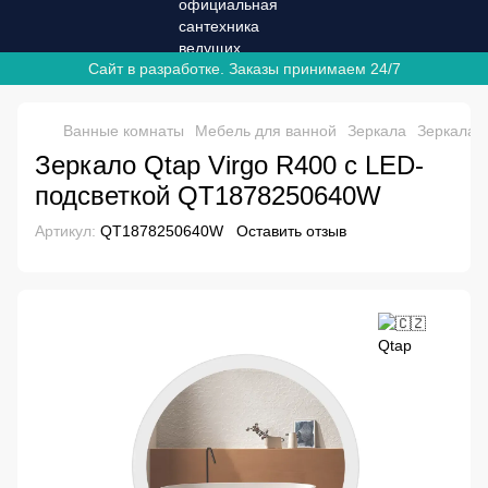
Сайт в разработке. Заказы принимаем 24/7
Ванные комнаты
Мебель для ванной
Зеркала
Зеркала 
Зеркало Qtap Virgo R400 с LED-
подсветкой QT1878250640W
Артикул:
QT1878250640W
Оставить отзыв