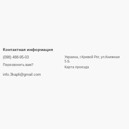
Контактная информация
(098) 488-95-03
Украина, г.Кривой Рог, ул.Книжная
5 Б
Перезвонить вам?
Карта проезда
info.3kapli@gmail.com