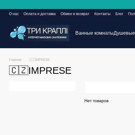
Перейти к основному контенту
О нас
Оплата и доставка
Обмен и возврат
Контакты
Блог
Пол
Сайт еще в разработке, но заказы принимаются 24/7
Ванные комнаты
Душевые
Главная
🇨🇿IMPRESE
🇨🇿IMPRESE
Нет товаров