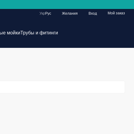
Мой заказ
Укр
Рус
Желания
Вход
ые мойки
Трубы и фитинги