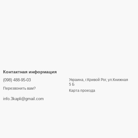
Контактная информация
(098) 488-95-03
Украина, г.Кривой Рог, ул.Книжная
5 Б
Перезвонить вам?
Карта проезда
info.3kapli@gmail.com