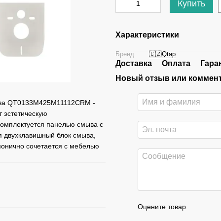
Купить
Характеристики
Бренд
🇨🇿Qtap
Доставка
Оплата
Гара
Новый отзыв или коммен
мыва QT0133M425M11112CRM -
т эстетическую
комплектуется панелью смыва с
 двухклавишный блок смыва,
монично сочетается с мебелью
Оцените товар