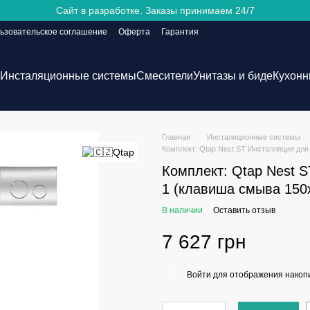
Сайт в разработке. Заказы принимаем 24/7
ьзовательское соглашение
Оферта
Гарантия
Инсталяционные системы
Смесители
Унитазы и биде
Кухонн
Главная
Инсталяционные системы
Комплект: Qtap Nest ST Инсталляция для
Комплект: Qtap Nest S
1 (клавиша смыва 150x
В наличии
Оставить отзыв
7 627 грн
Войти
для отображения накопи
%