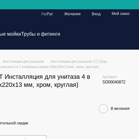
Мой заказ
Укр
Рус
Желания
Вход
ые мойки
Трубы и фитинги
Инсталяции для унитазов
Инсталяции для унитазов 🇨🇿Qtap
 унитаза 4 в 1 (клавиша смыва 150x220x13 мм, хром, круглая)
T Инсталляция для унитаза 4 в
Артикул
SD00040872
220x13 мм, хром, круглая)
В желания
тельной скидки