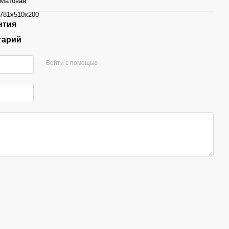
Матовая
781х510х200
нтия
тарий
Войти с помощью