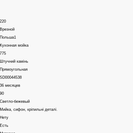
220
Врезной
Польша1
Кухонная мойка
775
Штучний камінь
Прямоугольная
SD00044538
36 месяцев
90
Светло-бежевый
Мийка, сифон, кріпильні деталі.
Нету
Есть