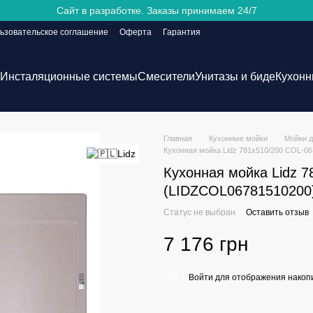
Сайт в разработке. Заказы принимаем 24/7
ьзовательское соглашение
Оферта
Гарантия
Инсталяционные системы
Смесители
Унитазы и биде
Кухонн
Главная
Кухонные мойки
Мойки д
Кухонная мойка Lidz 781x510/200 COL-0
Кухонная мойка Lidz 
(LIDZCOL06781510200
Статус не выбран
Оставить отзыв
7 176 грн
Войти
для отображения накопи
%