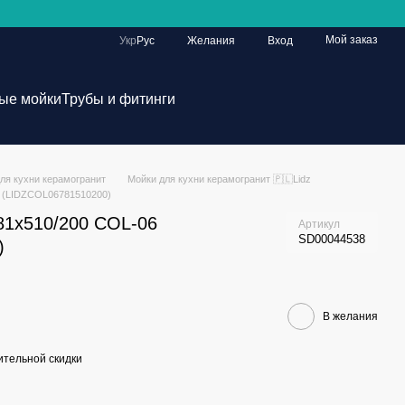
Мой заказ
Укр
Рус
Желания
Вход
ые мойки
Трубы и фитинги
ля кухни керамогранит
Мойки для кухни керамогранит 🇵🇱Lidz
6 (LIDZCOL06781510200)
781x510/200 COL-06
Артикул
SD00044538
)
В желания
тельной скидки