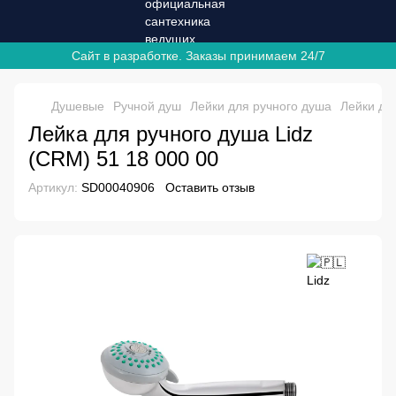
Сайт в разработке. Заказы принимаем 24/7
Душевые
Ручной душ
Лейки для ручного душа
Лейки дл
Лейка для ручного душа Lidz
(CRM) 51 18 000 00
Артикул:
SD00040906
Оставить отзыв