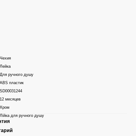
Чехия
Лейка
Для ручного душу
ABS пластик
SD00031244
12 месяцев
Хром
Лійка для ручного душу
нтия
тарий