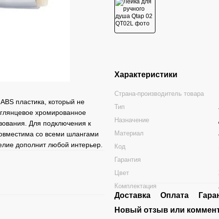
Характеристики
Страна-производитель товара
 ABS пластика, который не
Тип
 глянцевое хромированное
Назначение
ьзования. Для подключения к
Материал
совместима со всеми шлангами
елие дополнит любой интерьер.
Код
Гарантия
Цвет
Комплектация
Доставка
Оплата
Гара
Новый отзыв или коммен