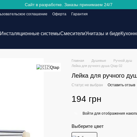
Сайт в разработке. Заказы принимаем 24/7
ьзовательское соглашение
Оферта
Гарантия
Инсталяционные системы
Смесители
Унитазы и биде
Кухонн
Главная
Душевые
Ручной душ
Лейка для ручного душа Qtap 02
Лейка для ручного ду
Статус не выбран
Оставить отзыв
194 грн
Войти
для отображения накопи
%
Выберите цвет