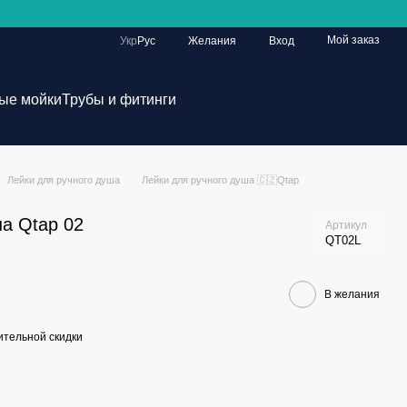
Мой заказ
Укр
Рус
Желания
Вход
ые мойки
Трубы и фитинги
Лейки для ручного душа
Лейки для ручного душа 🇨🇿Qtap
ша Qtap 02
Артикул
QT02L
В желания
тельной скидки