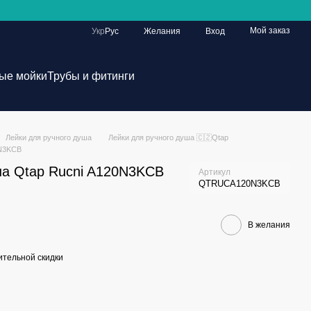
Мой заказ
Укр
Рус
Желания
Вход
ые мойки
Трубы и фитинги
Лейки для ручного душа
Лейки для ручного душа 🇨🇿Qtap
0N3KCB
ша Qtap Rucni A120N3KCB
Артикул
QTRUCA120N3KCB
В желания
тельной скидки