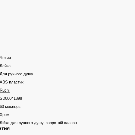
Чехия
Лейка
Для ручного душу
ABS пластик
Rucni
SD00041898
60 месяцев
Хром
Лійка для ручного душу, зворотній клапан
нтия