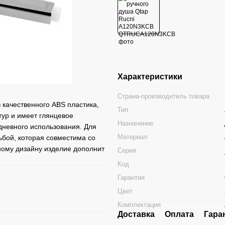
Характеристики
Страна-производитель товара
 качественного ABS пластика,
Тип
тур и имеет глянцевое
Назначение
дневного использования. Для
Материал
ьбой, которая совместима со
ому дизайну изделие дополнит
Серия
Код
Гарантия
Цвет
Комплектация
Доставка
Оплата
Гара