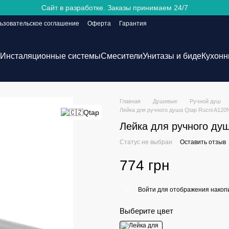
Сайт в разработке. Заказы принимаем 24/7
ьзовательское соглашение
Оферта
Гарантия
Инсталяционные системы
Смесители
Унитазы и биде
Кухонн
Главная
Душевые
Ручной душ
Лейка для ручного душа Qtap Rucni A12
Лейка для ручного ду
Статус не выбран
Оставить отзыв
774 грн
Войти
для отображения накопи
%
Выберите цвет