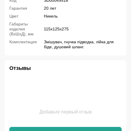
Код
SD00049516
Гарантия
20 лет
Цвет
Никель
Габариты
изделия
115х125х275
(ВхШхД), мм
Комплектация
Змішувач, гнучка підводка, лійка для
біде, душовий шланг.
Отзывы
Добавьте первый отзыв