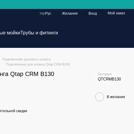
Мой заказ
Укр
Рус
Желания
Вход
ые мойки
Трубы и фитинги
Подключение душевого шланга
Подключение для шланга Qtap CRM B130
нга Qtap CRM B130
Артикул
QTCRMB130
В желания
тельной скидки