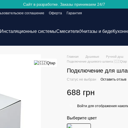
Сайт в разработке. Заказы принимаем 24/7
ьзовательское соглашение
Оферта
Гарантия
Инсталяционные системы
Смесители
Унитазы и биде
Кухонн
Главная
Душевые
Ручной душ
Подключение душевого шланга 🇨🇿Qtap
Подключение для шла
Статус не выбран
Оставить отзыв
688 грн
Войти
для отображения накопи
%
Выберите цвет