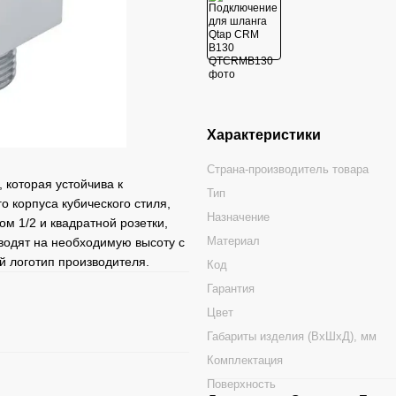
Характеристики
Страна-производитель товара
которая устойчива к
Тип
о корпуса кубического стиля,
Назначение
м 1/2 и квадратной розетки,
Материал
водят на необходимую высоту с
 логотип производителя.
Код
Гарантия
Цвет
Габариты изделия (ВхШхД), мм
Комплектация
Поверхность