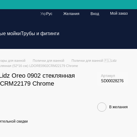
Мой заказ
Укр
Рус
Желания
Вход
ые мойки
Трубы и фитинги
уары для ванной
Полички для ванной
Полички для ванной 🇵🇱Lidz
теклянная (52*16 см) LDORE0902CRM22179 Chrome
Lidz Oreo 0902 стеклянная
Артикул
SD00028276
2CRM22179 Chrome
В желания
тельной скидки