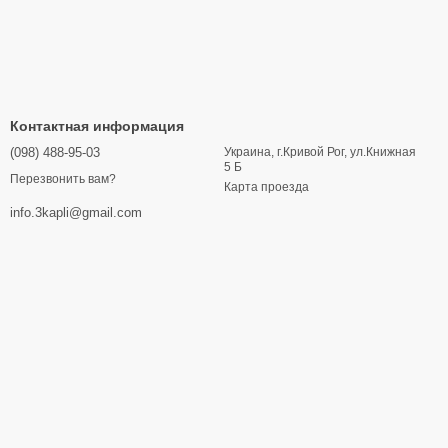
Контактная информация
(098) 488-95-03
Украина, г.Кривой Рог, ул.Книжная
5 Б
Перезвонить вам?
Карта проезда
info.3kapli@gmail.com