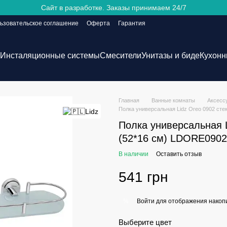
Сайт в разработке. Заказы принимаем 24/7
ьзовательское соглашение
Оферта
Гарантия
Инсталяционные системы
Смесители
Унитазы и биде
Кухонн
Главная
Ванные комнаты
Аксесс
Полка универсальная Lidz Oreo 0902 с
Полка универсальная 
(52*16 см) LDORE090
В наличии
Оставить отзыв
541 грн
Войти
для отображения накопи
%
Выберите цвет