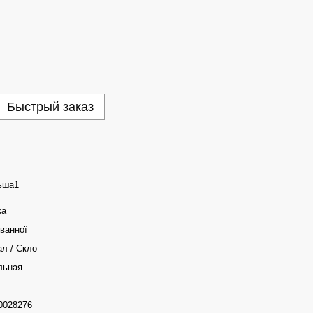
Быстрый заказ
ьша1
ка
ванної
л / Скло
льная
0028276