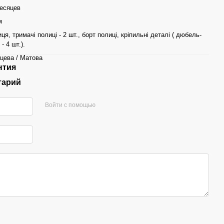
есяцев
м
ця, тримачі полиці - 2 шт., борт полиці, кріпильні деталі ( дюбель-
- 4 шт.).
цева / Матова
нтия
тарий
Войти с помощью