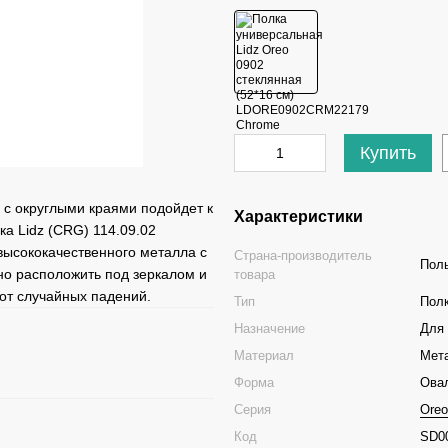
Купить
 с округлыми краями подойдет к
Характеристики
а Lidz (CRG) 114.09.02
высококачественного металла с
Страна-производитель
Пол
но расположить под зеркалом и
товара
 от случайных падений.
Тип
Пол
Назначение
Для 
Материал
Мета
Форма
Ова
Серия
Oreo
Код
SD0