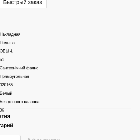
Быстрый заказ
Накладная
Польша
ОБЫЧ.
51
Сантехнічний фаянс
Прямоугольная
020165
Белый
Без донного клапана
36
нтия
тарий
Войти с помощью