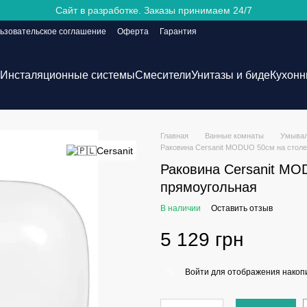
Сайт в разработке. Заказы принимаем 24/7
ьзовательское соглашение
Оферта
Гарантия
Инсталяционные системы
Смесители
Унитазы и биде
Кухонн
Главная
Ванные комнаты
Умывал
Раковина Cersanit MODUO 50см на стол
Раковина Cersanit MO
прямоугольная
В наличии
Оставить отзыв
5 129 грн
Войти
для отображения накопи
%