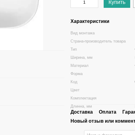
Купить
Характеристики
Вид монтажа
Страна-производитель товара
Тип
Ширина, мм
Материал
Форма
Код
Цвет
Комплектация
Длинна, мм
Доставка
Оплата
Гара
Новый отзыв или коммен