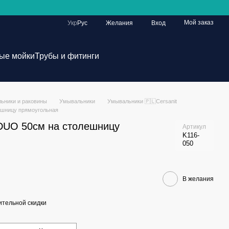
Мой заказ
Укр
Рус
Желания
Вход
ые мойки
Трубы и фитинги
ьники и раковины
Умывальники
Умывальники 🇵🇱Cersanit
ешницу прямоугольная
DUO 50см на столешницу
Артикул
K116-
050
В желания
тельной скидки