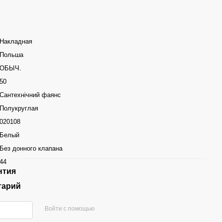
Накладная
Польша
ОБЫЧ.
50
Сантехнічний фаянс
Полукруглая
020108
Белый
Без донного клапана
44
нтия
тарий
Войти с помощью