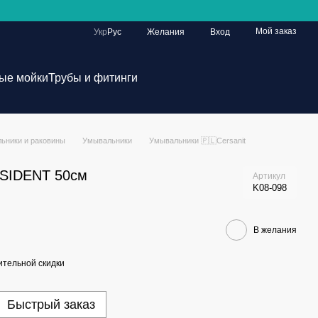
Мой заказ
Укр
Рус
Желания
Вход
ые мойки
Трубы и фитинги
ьники и раковины
Умывальники
Умывальники 🇵🇱Cersanit
ESIDENT 50см
Артикул
K08-098
В желания
тельной скидки
Быстрый заказ