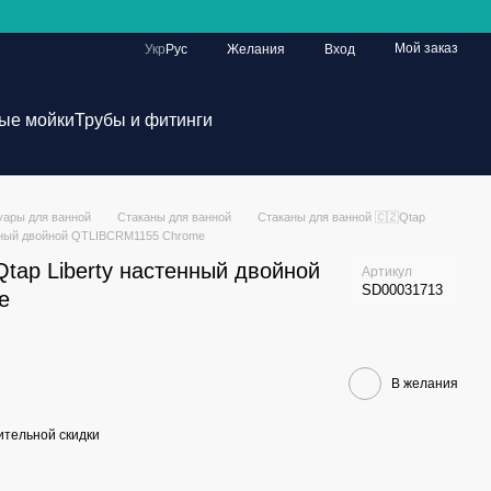
Мой заказ
Укр
Рус
Желания
Вход
ые мойки
Трубы и фитинги
уары для ванной
Стаканы для ванной
Стаканы для ванной 🇨🇿Qtap
енный двойной QTLIBCRM1155 Chrome
tap Liberty настенный двойной
Артикул
SD00031713
e
В желания
тельной скидки