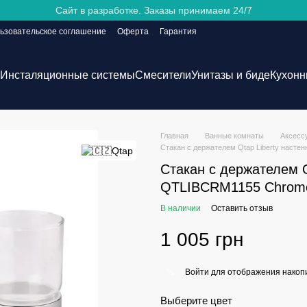
Сайт в разработке. Заказы принимаем 24/7
ьзовательское соглашение
Оферта
Гарантия
Инсталяционные системы
Смесители
Унитазы и биде
Кухонн
Главная
Ванные комнаты
Аксесс
Стакан с держателем Qtap Liberty наст
Стакан с держателем Q
QTLIBCRM1155 Chrom
В наличии
Оставить отзыв
1 005 грн
Войти
для отображения накопи
%
Выберите цвет