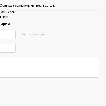
Склянка з тримачем, кріпильні деталі.
Глянцевая
нтия
тарий
Войти с помощью