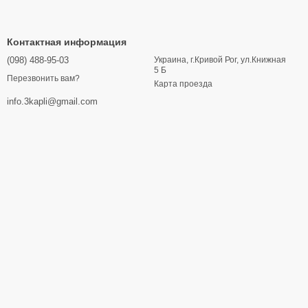
Контактная информация
(098) 488-95-03
Украина, г.Кривой Рог, ул.Книжная
5 Б
Перезвонить вам?
Карта проезда
info.3kapli@gmail.com