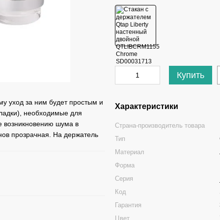
Купить
му уход за ним будет простым и
Характеристики
кладки), необходимые для
е возникновению шума в
Страна-производитель товара
нов прозрачная. На держатель
Тип
Материал
Форма
Серия
Код
Гарантия
Цвет