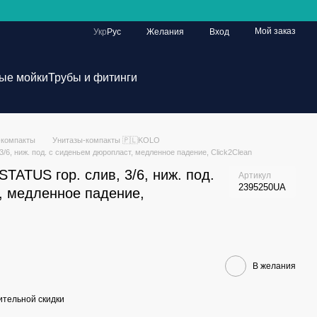
Мой заказ
Укр
Рус
Желания
Вход
ые мойки
Трубы и фитинги
-компакты
Унитазы-компакты 🇵🇱KOLO
/6, ниж. под. с сиденьем дюропласт, медленное падение, Click2Clean
TATUS гор. слив, 3/6, ниж. под.
Артикул
2395250UA
, медленное падение,
В желания
тельной скидки