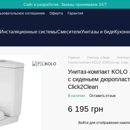
Сайт в разработке. Заказы принимаем 24/7
ьзовательское соглашение
Оферта
Гарантия
Инсталяционные системы
Смесители
Унитазы и биде
Кухонн
Главная
Унитазы и биде
Унитазы
Унитаз-компакт KOLO STATUS гор. слив, 3
Унитаз-компакт KOLO S
с сиденьем дюропласт
Click2Clean
В наличии
Оставить отзыв
6 195 грн
Войти
для отображения накопи
%