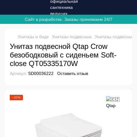
Сайт в разработке. Заказы принимаем 24/7
Унитазы и биде
Унитазы подвесные
Унитазы подвесные 
Унитаз подвесной Qtap Crow
безободковый с сиденьем Soft-
close QT05335170W
Артикул:
SD00036222
Оставить отзыв
−31%