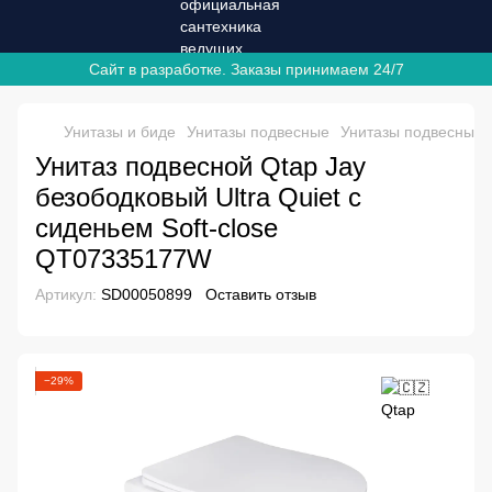
Сайт в разработке. Заказы принимаем 24/7
Унитазы и биде
Унитазы подвесные
Унитазы подвесные 
Унитаз подвесной Qtap Jay
безободковый Ultra Quiet с
сиденьем Soft-close
QT07335177W
Артикул:
SD00050899
Оставить отзыв
−29%