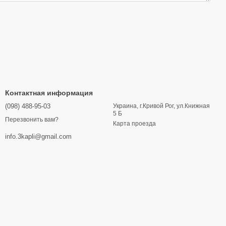
Контактная информация
(098) 488-95-03
Украина, г.Кривой Рог, ул.Книжная
5 Б
Перезвонить вам?
Карта проезда
info.3kapli@gmail.com