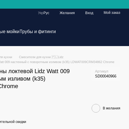
Мой заказ
Укр
Рус
Желания
Вход
ые мойки
Трубы и фитинги
ля кухни
Смесители для кухни 🇵🇱Lidz
Watt 009 настенный с поворотным изливом (k35) LDWAT009CRM34862 Chrome
ы локтевой Lidz Watt 009
Артикул
SD00040966
ым изливом (k35)
Chrome
В желания
тельной скидки