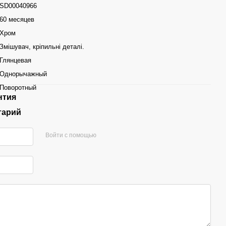
SD00040966
60 месяцев
Хром
Змішувач, кріпильні деталі.
Глянцевая
Однорычажный
Поворотный
нтия
тарий
Войти с помощью