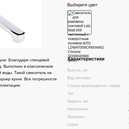
Выберите цвет
Характеристики
туни. Благодаря глянцевой
. Выполнен в классическом
Высота, см
й воды. Такой смеситель не
Вид монтажа
ерьер кухни. Все погрешности
мплектацию.
Страна-производитель товара
Тип
Ширина, мм
Назначение
Материал
Серия