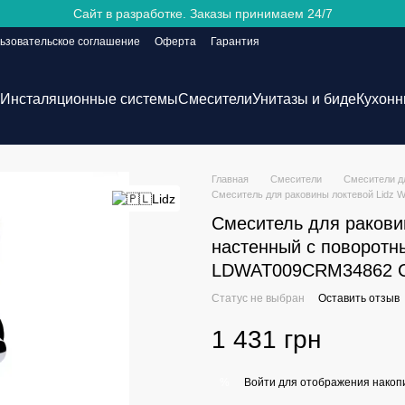
Сайт в разработке. Заказы принимаем 24/7
ьзовательское соглашение
Оферта
Гарантия
Инсталяционные системы
Смесители
Унитазы и биде
Кухонн
Главная
Смесители
Смесители д
Смеситель для раковины локтевой Lidz 
Смеситель для раковин
настенный с поворотн
LDWAT009CRM34862 
Статус не выбран
Оставить отзыв
1 431 грн
Войти
для отображения накопи
%