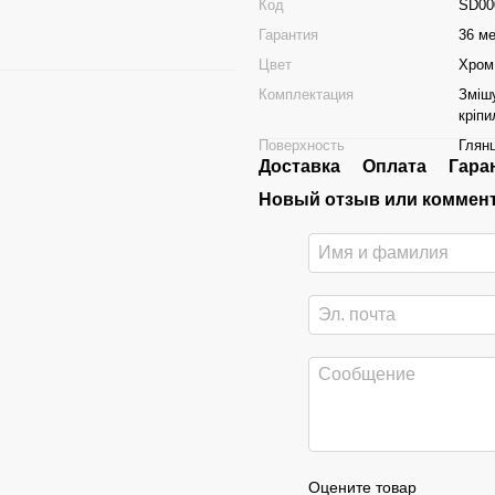
Код
SD00
Гарантия
36 м
Цвет
Хром
Комплектация
Змішу
кріпи
Поверхность
Глян
Доставка
Оплата
Гара
Новый отзыв или коммен
Оцените товар