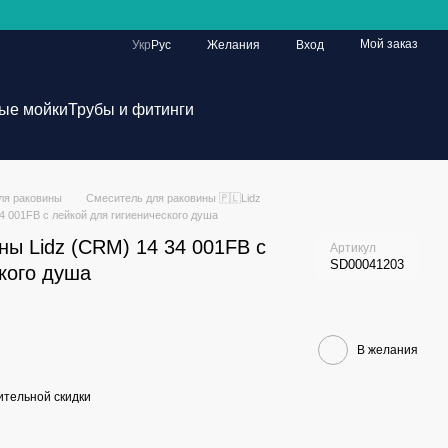
Мой заказ
Укр
Рус
Желания
Вход
ые мойки
Трубы и фитинги
ля раковины
Смеситель для раковины 🇵🇱Lidz
4 001FB с лейкой для гигиенического душа
ны Lidz (CRM) 14 34 001FB с
Артикул
SD00041203
кого душа
В желания
тельной скидки