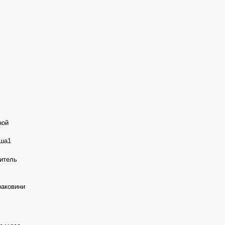
ной
ша1
итель
раковини