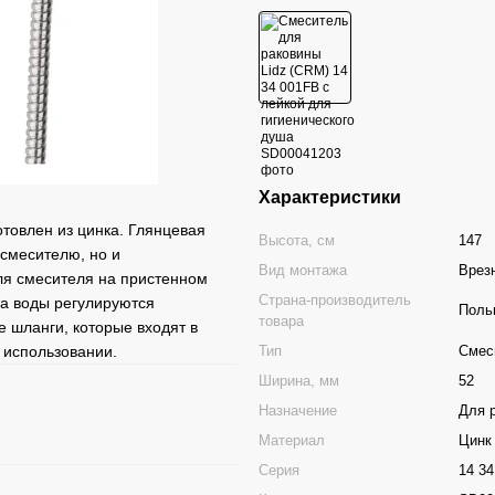
Характеристики
отовлен из цинка. Глянцевая
Высота, см
147
 смесителю, но и
Вид монтажа
Врез
ля смесителя на пристенном
Страна-производитель
ра воды регулируются
Поль
товара
 шланги, которые входят в
Тип
Смес
 использовании.
Ширина, мм
52
Назначение
Для 
Материал
Цинк
Серия
14 34