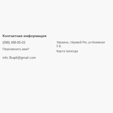
Контактная информация
(098) 488-95-03
Украина, г.Кривой Рог, ул.Книжная
5 Б
Перезвонить вам?
Карта проезда
info.3kapli@gmail.com