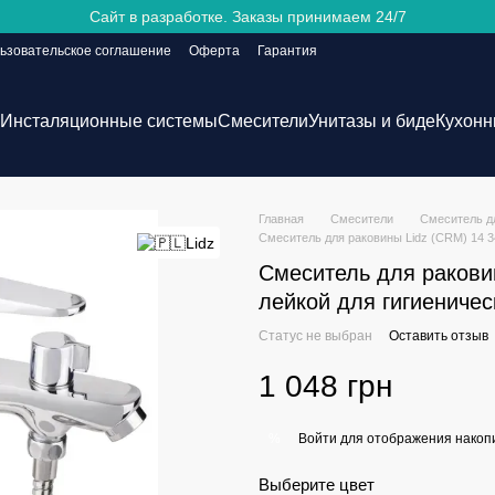
Сайт в разработке. Заказы принимаем 24/7
ьзовательское соглашение
Оферта
Гарантия
Инсталяционные системы
Смесители
Унитазы и биде
Кухонн
Главная
Смесители
Смеситель д
Смеситель для раковины Lidz (CRM) 14 3
Смеситель для ракови
лейкой для гигиеничес
Статус не выбран
Оставить отзыв
1 048 грн
Войти
для отображения накопи
%
Выберите цвет