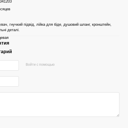
041203
есяцев
вач, гнучкий підвід, лійка для біде, душовий шланг, кронштейн,
льні деталі.
цевая
нтия
тарий
Войти с помощью