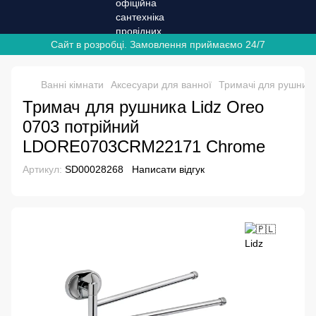
Сайт в розробці. Замовлення приймаємо 24/7
Ванні кімнати
Аксесуари для ванної
Тримачі для рушникі
Тримач для рушника Lidz Oreo
0703 потрійний
LDORE0703CRM22171 Chrome
Артикул:
SD00028268
Написати відгук