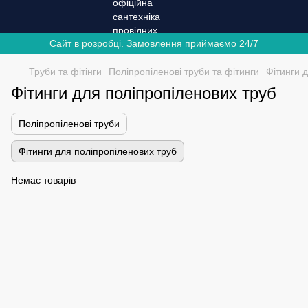
Сайт в розробці. Замовлення приймаємо 24/7
Труби та фітінги
Поліпропіленові труби та фітинги
Фітинги 
Фітинги для поліпропіленових труб
Поліпропіленові труби
Фітинги для поліпропіленових труб
Немає товарів