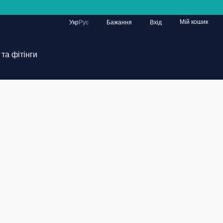
Мій кошик
Укр
Рус
Бажання
Вхід
та фітінги