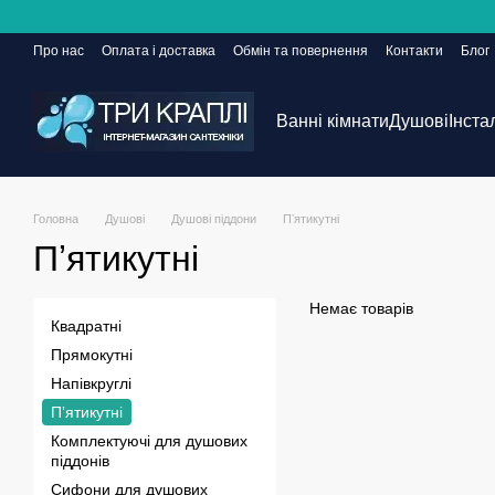
Перейти до основного контенту
Про нас
Оплата і доставка
Обмін та повернення
Контакти
Блог
Сайт ще в розробці, але замовлення приймаються 24/7
Ванні кімнати
Душові
Інста
Головна
Душові
Душові піддони
Пʼятикутні
Пʼятикутні
Немає товарів
Квадратні
Прямокутні
Напівкруглі
Пʼятикутні
Комплектуючі для душових
піддонів
Сифони для душових