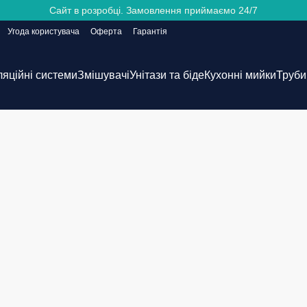
Сайт в розробці. Замовлення приймаємо 24/7
Угода користувача
Оферта
Гарантія
ляційні системи
Змішувачі
Унітази та біде
Кухонні мийки
Труби 