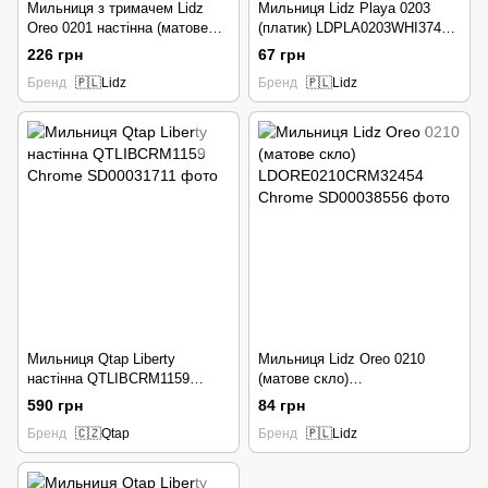
Мильниця з тримачем Lidz
Мильниця Lidz Playa 0203
Oreo 0201 настінна (матове
(платик) LDPLA0203WHI37456
скло) LDORE0201CRM22083
White
226 грн
67 грн
Chrome
Бренд
🇵🇱Lidz
Бренд
🇵🇱Lidz
Мильниця Qtap Liberty
Мильниця Lidz Oreo 0210
настінна QTLIBCRM1159
(матове скло)
Chrome
LDORE0210CRM32454 Chrome
590 грн
84 грн
Бренд
🇨🇿Qtap
Бренд
🇵🇱Lidz